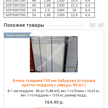
625*250*250
48
1,88
1330
25,5
6,4
625*300*250
40
1,88
1330
21,3
6,4
625*400*250
24
1,5
1064
16
6,4
625*500*250
24
1,88
1330
12,8
6,4
Похожие товары
Лидер продаж!
Блоки толщина 150 мм Забудова (отгрузка
кратно поддону с завода, 80 шт.)
В 1-ом поддоне - 80 шт (1,88 м3), вес 1-го блока = 16.63 кг,
вес 1-го поддона = 1330 кг, размер подд..
164.40 р.