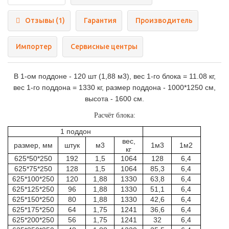
Отзывы (1)
Гарантия
Производитель
Импортер
Сервисные центры
В 1-ом поддоне - 120 шт (1,88 м3), вес 1-го блока = 11.08 кг,
вес 1-го поддона = 1330 кг, размер поддона - 1000*1250 см,
высота - 1600 см.
Расчёт блока:
1 поддон
вес,
размер, мм
штук
м3
1м3
1м2
кг
625*50*250
192
1,5
1064
128
6,4
625*75*250
128
1,5
1064
85,3
6,4
625*100*250
120
1,88
1330
63,8
6,4
625*125*250
96
1,88
1330
51,1
6,4
625*150*250
80
1,88
1330
42,6
6,4
625*175*250
64
1,75
1241
36,6
6,4
625*200*250
56
1,75
1241
32
6,4