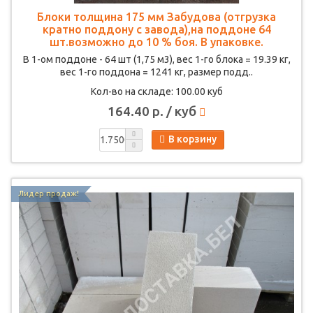
Блоки толщина 175 мм Забудова (отгрузка
кратно поддону с завода),на поддоне 64
шт.возможно до 10 % боя. В упаковке.
В 1-ом поддоне - 64 шт (1,75 м3), вес 1-го блока = 19.39 кг,
вес 1-го поддона = 1241 кг, размер подд..
Кол-во на складе: 100.00 куб
164.40 р. / куб
В корзину
Лидер продаж!