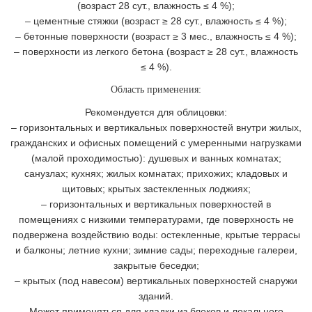
(возраст 28 сут., влажность ≤ 4 %);
– цементные стяжки (возраст ≥ 28 сут., влажность ≤ 4 %);
– бетонные поверхности (возраст ≥ 3 мес., влажность ≤ 4 %);
– поверхности из легкого бетона (возраст ≥ 28 сут., влажность
≤ 4 %).
Область применения:
Рекомендуется для облицовки:
– горизонтальных и вертикальных поверхностей внутри жилых,
гражданских и офисных помещений с умеренными нагрузками
(малой проходимостью): душевых и ванных комнатах;
санузлах; кухнях; жилых комнатах; прихожих; кладовых и
щитовых; крытых застекленных лоджиях;
– горизонтальных и вертикальных поверхностей в
помещениях с низкими температурами, где поверхность не
подвержена воздействию воды: остекленные, крытые террасы
и балконы; летние кухни; зимние сады; переходные галереи,
закрытые беседки;
– крытых (под навесом) вертикальных поверхностей снаружи
зданий.
Может применяться для кладки из блоков и локального