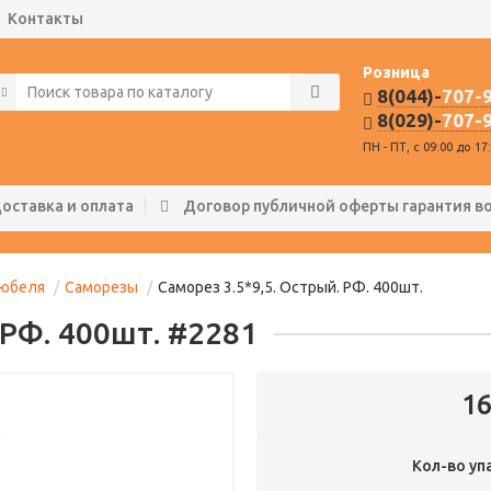
Контакты
Розница
8(044)-
707-
8(029)-
707-
ПН - ПТ, с 09:00 до 17
оставка и оплата
Договор публичной оферты гарантия в
дюбеля
Саморезы
Саморез 3.5*9,5. Острый. РФ. 400шт.
 РФ. 400шт. #2281
16
Кол-во
упа