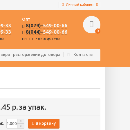
Личный кабинет
Опт
99-33
8(029)-
549-00-66
0
99-33
8(044)-
549-00-66
:00
ПН - ПТ, с 09:00 до 17:00
озврат расторжение договора
Контакты
.45 р.
за упак.
В корзину
к.