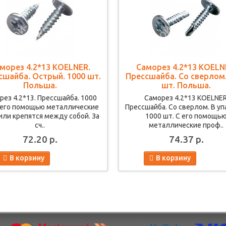
морез 4.2*13 KOELNER.
Саморез 4.2*13 KOELN
сшайба. Острый. 1000 шт.
Прессшайба. Со сверлом.
Польша.
шт. Польша.
рез 4.2*13. Прессшайба. 1000
Саморез 4.2*13 KOELNER
 его помощью металлические
Прессшайба. Со сверлом. В уп
ли крепятся между собой. За
1000 шт. С его помощь
сч..
металлические проф..
72.20 р.
74.37 р.
В корзину
В корзину