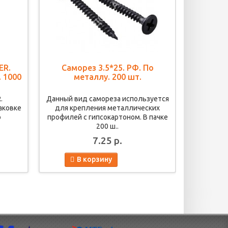
ER.
Саморез 3.5*25. РФ. По
Само
 1000
металлу. 200 шт.
м
.
Данный вид самореза используется
Саморез 
аковке
для крепления металлических
креп
ю
профилей с гипсокартоном. В пачке
профилей 
200 ш..
7.25 р.
В корзину