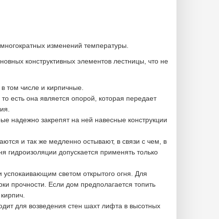
многократных изменений температуры.
новных конструктивных элементов лестницы, что не
в том числе и кирпичные.
то есть она является опорой, которая передает
ия.
рые надежно закрепят на ней навесные конструкции
тся и так же медленно остывают, в связи с чем, в
ня гидроизоляции допускается применять только
и успокаивающим светом открытого огня. Для
рки прочности. Если дом предполагается топить
кирпич.
одит для возведения стен шахт лифта в высотных