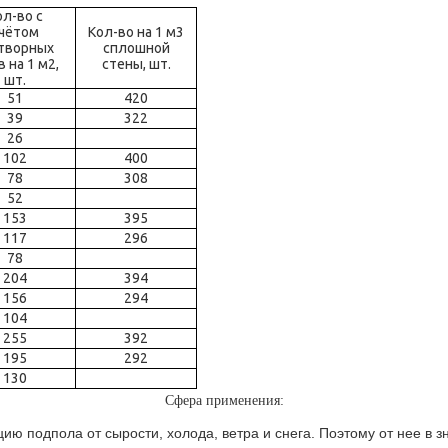
ол-во с
чётом
Кол-во на 1 м3
творных
сплошной
 на 1 м2,
стены, шт.
шт.
51
420
39
322
26
102
400
78
308
52
153
395
117
296
78
204
394
156
294
104
255
392
195
292
130
Сфера применения:
ию подпола от сырости, холода, ветра и снега. Поэтому от нее в 