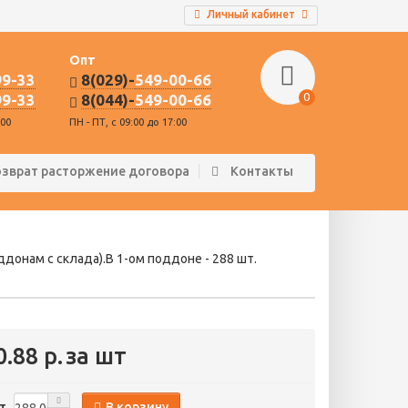
Личный кабинет
Опт
99-33
8(029)-
549-00-66
0
99-33
8(044)-
549-00-66
:00
ПН - ПТ, с 09:00 до 17:00
озврат расторжение договора
Контакты
онам с склада).В 1-ом поддоне - 288 шт.
0.88 р.
за шт
В корзину
т