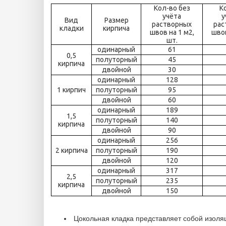
Кол-во без
К
учёта
у
Вид
Размер
растворных
рас
кладки
кирпича
швов на 1 м2,
швов
шт.
одинарный
61
0,5
полуторный
45
кирпича
двойной
30
одинарный
128
1 кирпич
полуторный
95
двойной
60
одинарный
189
1,5
полуторный
140
кирпича
двойной
90
одинарный
256
2 кирпича
полуторный
190
двойной
120
одинарный
317
2,5
полуторный
235
кирпича
двойной
150
Цокольная кладка представляет собой изоляц