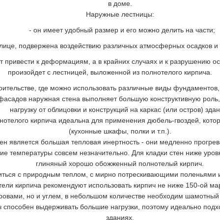
в доме.
Наружные лестницы:
- он имеет удобный размер и его можно делить на части;
, подвержена воздействию различных атмосферных осадков и 
 привести к деформациям, а в крайних случаях и к разрушению ос
произойдет с лестницей, выложенной из полнотелого кирпича.
ительстве, где можно использовать различные виды фундаментов, 
фасадов наружная стена выполняет большую конструктивную роль, 
нагрузку от облицовки и конструкций на каркас (или остров) здан
лнотелого кирпича идеальна для применения дюбель-гвоздей, кото
(кухонные шкафы, полки и т.п.).
н является большая тепловая инертность - они медленно прогреваю
ие температуры совсем незначительно. Для кладки стен ниже уров
глиняный хорошо обожженный полнотелый кирпич.
ниться с природным теплом, с мирно потрескивающими поленьями 
тели кирпича рекомендуют использовать кирпич не ниже 150-ой ма
ровами, но и углем, в небольшом количестве необходим шамотный 
 способен выдерживать большие нагрузки, поэтому идеально подх
зданиях.