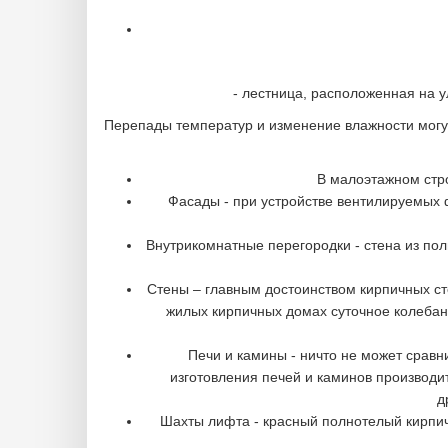
- лестница, расположенная на улице
Перепады температур и изменение влажности могут
В малоэтажном стро
Фасады - при устройстве вентилируемых 
Внутрикомнатные перегородки - стена из по
Стены – главным достоинством кирпичных сте
жилых кирпичных домах суточное колебан
Печи и камины - ничто не может срав
изготовления печей и каминов производи
д
Шахты лифта - красный полнотелый кирпич