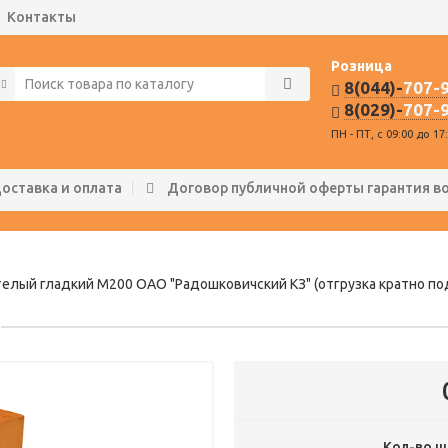
Контакты
Розница
8(044)-
707-
8(029)-
707-
ПН - ПТ, с 09:00 до 17
оставка и оплата
Договор публичной оферты гарантия в
лый гладкий М200 ОАО "Радошковичский КЗ" (отгрузка кратно подд
Кол-во
ш