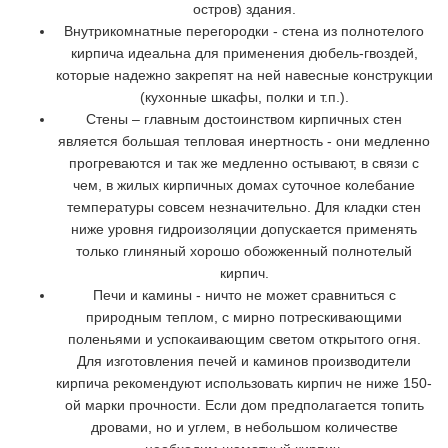
остров) здания.
Внутрикомнатные перегородки - стена из полнотелого
кирпича идеальна для применения дюбель-гвоздей,
которые надежно закрепят на ней навесные конструкции
(кухонные шкафы, полки и т.п.).
Стены – главным достоинством кирпичных стен
является большая тепловая инертность - они медленно
прогреваются и так же медленно остывают, в связи с
чем, в жилых кирпичных домах суточное колебание
температуры совсем незначительно. Для кладки стен
ниже уровня гидроизоляции допускается применять
только глиняный хорошо обожженный полнотелый
кирпич.
Печи и камины - ничто не может сравниться с
природным теплом, с мирно потрескивающими
поленьями и успокаивающим светом открытого огня.
Для изготовления печей и каминов производители
кирпича рекомендуют использовать кирпич не ниже 150-
ой марки прочности. Если дом предполагается топить
дровами, но и углем, в небольшом количестве