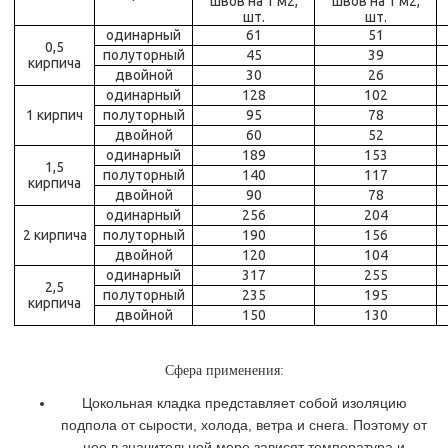
швов на 1 м2,
швов на 1 м2,
шт.
шт.
одинарный
61
51
0,5
полуторный
45
39
кирпича
двойной
30
26
одинарный
128
102
1 кирпич
полуторный
95
78
двойной
60
52
одинарный
189
153
1,5
полуторный
140
117
кирпича
двойной
90
78
одинарный
256
204
2 кирпича
полуторный
190
156
двойной
120
104
одинарный
317
255
2,5
полуторный
235
195
кирпича
двойной
150
130
Сфера применения:
Цокольная кладка представляет собой изоляцию
подпола от сырости, холода, ветра и снега. Поэтому от
нее в значительной мере зависят температура и