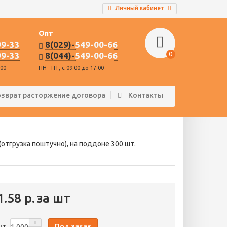
Личный кабинет
Опт
99-33
8(029)-
549-00-66
0
99-33
8(044)-
549-00-66
:00
ПН - ПТ, с 09:00 до 17:00
озврат расторжение договора
Контакты
тгрузка поштучно), на поддоне 300 шт.
1.58 р.
за шт
Под заказ
шт