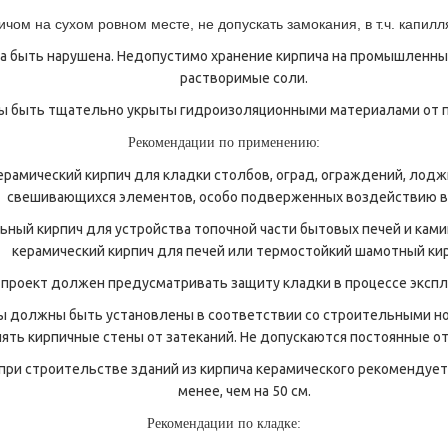
чом на сухом ровном месте, не допускать замокания, в т.ч. капилл
а быть нарушена. Недопустимо хранение кирпича на промышленных
растворимые соли.
ы быть тщательно укрыты гидроизоляционными материалами от пр
Рекомендации по применению:
рамический кирпич для кладки столбов, оград, ограждений, лоджи
свешивающихся элементов, особо подверженных воздействию в
ьный кирпич для устройства топочной части бытовых печей и кам
керамический кирпич для печей или термостойкий шамотный кир
проект должен предусматривать защиту кладки в процессе эксплу
ы должны быть установлены в соответствии со строительными н
нять кирпичные стены от затеканий. Не допускаются постоянные о
при строительстве зданий из кирпича керамического рекомендует
менее, чем на 50 см.
Рекомендации по кладке: