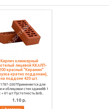
Кирпич клинкерный
тотелый лицевой ККлЛП-
200 красный "Керамин"
рузка кратно поддонам),
на поддоне 420 шт.
 1787-2007Применяется для
и и облицовки стен зданийВ 1
2 = 61 шт Пустотность:&nb..
1.10 р.