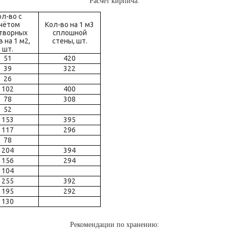
Расчёт кирпича:
ол-во с
чётом
Кол-во на 1 м3
творных
сплошной
 на 1 м2,
стены, шт.
шт.
51
420
39
322
26
102
400
78
308
52
153
395
117
296
78
204
394
156
294
104
255
392
195
292
130
Рекомендации по хранению: