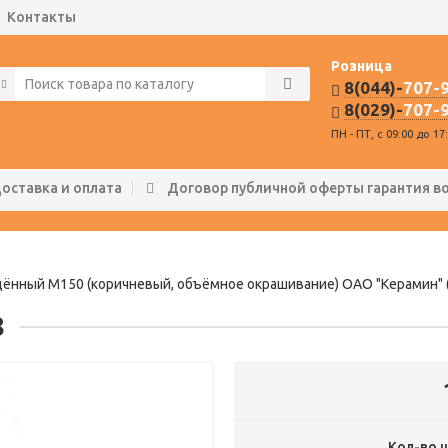
Контакты
Розница
8(044)-
707-
8(029)-
707-
ПН - ПТ, с 09:00 до 17
оставка и оплата
Договор публичной оферты гарантия в
нный М150 (коричневый, объёмное окрашивание) ОАО "Керамин" (о
8
Кол-во