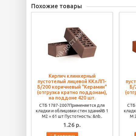
Похожие товары
Кирпич клинкерный
пустотелый лицевой ККлЛП-
пус
Б/200 коричневый "Керамин"
Б/
(отгрузка кратно поддонам),
(отг
на поддоне 420 шт.
СТБ 1787-2007Применяется для
СТБ
кладки и облицовки стен зданийВ 1
кладк
M2 = 61 шт Пустотность: &nb..
M 
1.26 р.