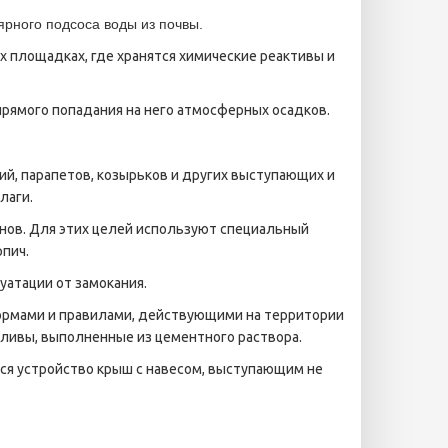
ярного подсоса воды из почвы.
 площадках, где хранятся химические реактивы и
ямого попадания на него атмосферных осадков.
й, парапетов, козырьков и других выступающих и
лаги.
инов. Для этих целей используют специальный
пич.
атации от замокания.
ормами и правилами, действующими на территории
тливы, выполненные из цементного раствора.
ся устройство крыш с навесом, выступающим не