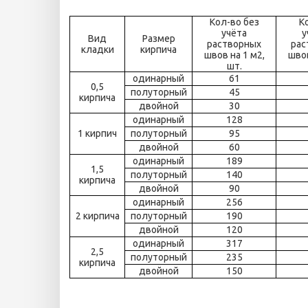
Кол-во без
К
учёта
у
Вид
Размер
растворных
рас
кладки
кирпича
швов на 1 м2,
швов
шт.
одинарный
61
0,5
полуторный
45
кирпича
двойной
30
одинарный
128
1 кирпич
полуторный
95
двойной
60
одинарный
189
1,5
полуторный
140
кирпича
двойной
90
одинарный
256
2 кирпича
полуторный
190
двойной
120
одинарный
317
2,5
полуторный
235
кирпича
двойной
150