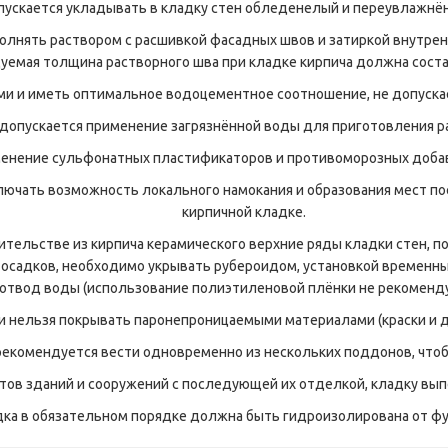
пускается укладывать в кладку стен обледенелый и переувлажнён
лнять раствором с расшивкой фасадных швов и затиркой внутрен
уемая толщина растворного шва при кладке кирпича должна соста
и и иметь оптимальное водоцементное соотношение, не допуска
 допускается применение загрязнённой воды для приготовления р
енение сульфонатных пластификаторов и противоморозных добав
ючать возможность локального намокания и образования мест по
кирпичной кладке.
оительстве из кирпича керамического верхние ряды кладки стен, 
осадков, необходимо укрывать рубероидом, установкой временны
отвод воды (использование полиэтиленовой плёнки не рекоменду
и нельзя покрывать паронепроницаемыми материалами (краски и д
 рекомендуется вести одновременно из нескольких поддонов, чтоб
нтов зданий и сооружений с последующей их отделкой, кладку вы
дка в обязательном порядке должна быть гидроизолирована от ф