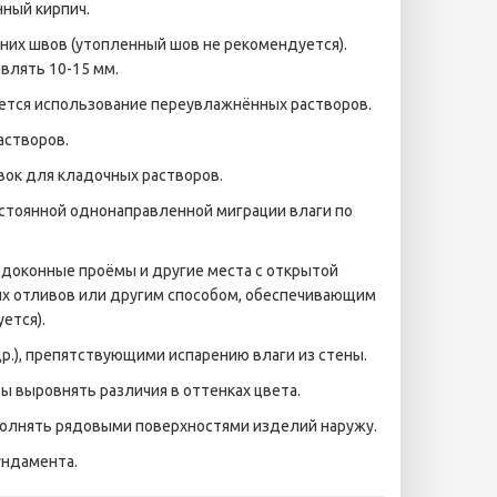
ный кирпич.
них швов (утопленный шов не рекомендуется).
влять 10-15 мм.
ется использование переувлажнённых растворов.
астворов.
ок для кладочных растворов.
стоянной однонаправленной миграции влаги по
подоконные проёмы и другие места с открытой
х отливов или другим способом, обеспечивающим
ется).
р.), препятствующими испарению влаги из стены.
ы выровнять различия в оттенках цвета.
полнять рядовыми поверхностями изделий наружу.
ундамента.