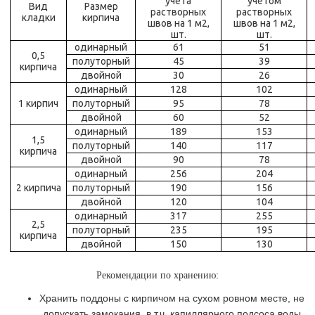
учёта
учётом
Вид
Размер
растворных
растворных
кладки
кирпича
швов на 1 м2,
швов на 1 м2,
шт.
шт.
одинарный
61
51
0,5
полуторный
45
39
кирпича
двойной
30
26
одинарный
128
102
1 кирпич
полуторный
95
78
двойной
60
52
одинарный
189
153
1,5
полуторный
140
117
кирпича
двойной
90
78
одинарный
256
204
2 кирпича
полуторный
190
156
двойной
120
104
одинарный
317
255
2,5
полуторный
235
195
кирпича
двойной
150
130
Рекомендации по хранению:
Хранить поддоны с кирпичом на сухом ровном месте, не
допускать замокания, в т.ч. капиллярного подсоса воды