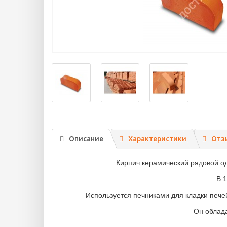
Описание
Характеристики
Отз
Кирпич керамический рядовой од
В 1
Используется печниками для кладки печей
Он облада