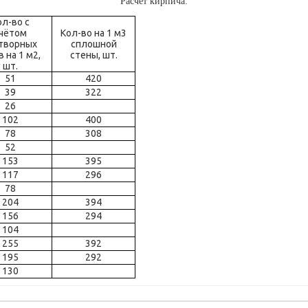
Расчёт кирпича:
ол-во с
чётом
Кол-во на 1 м3
творных
сплошной
 на 1 м2,
стены, шт.
шт.
51
420
39
322
26
102
400
78
308
52
153
395
117
296
78
204
394
156
294
104
255
392
195
292
130