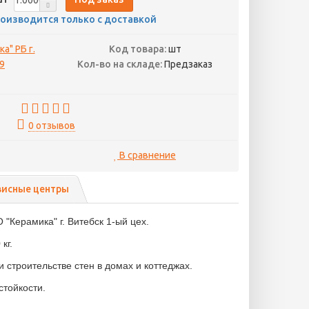
оизводится только с доставкой
а" РБ г.
Код товара:
шт
19
Кол-во на складе:
Предзаказ
0 отзывов
В сравнение
висные центры
"Керамика" г. Витебск 1-ый цех.
 кг.
 строительстве стен в домах и коттеджах.
стойкости.