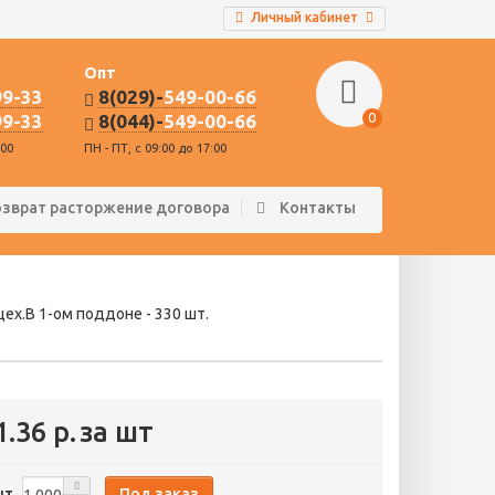
Личный кабинет
Опт
99-33
8(029)-
549-00-66
0
99-33
8(044)-
549-00-66
:00
ПН - ПТ, с 09:00 до 17:00
озврат расторжение договора
Контакты
х.В 1-ом поддоне - 330 шт.
1.36 р.
за шт
Под заказ
шт