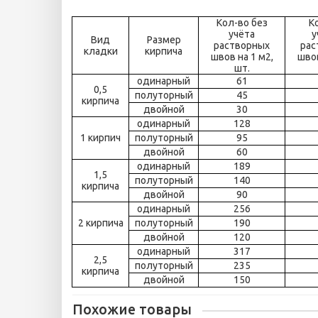
Кол-во без
К
учёта
у
Вид
Размер
растворных
рас
кладки
кирпича
швов на 1 м2,
швов
шт.
одинарный
61
0,5
полуторный
45
кирпича
двойной
30
одинарный
128
1 кирпич
полуторный
95
двойной
60
одинарный
189
1,5
полуторный
140
кирпича
двойной
90
одинарный
256
2 кирпича
полуторный
190
двойной
120
одинарный
317
2,5
полуторный
235
кирпича
двойной
150
Похожие товары