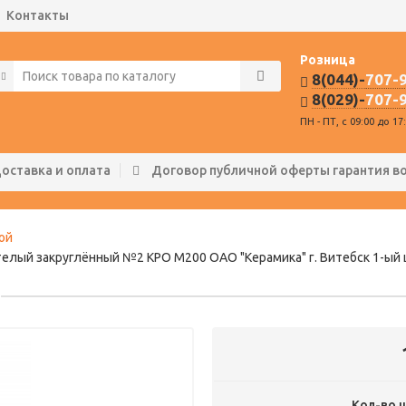
Контакты
Розница
8(044)-
707-
8(029)-
707-
ПН - ПТ, с 09:00 до 17
оставка и оплата
Договор публичной оферты гарантия в
ой
лый закруглённый №2 КРО М200 ОАО "Керамика" г. Витебск 1-ый це
Кол-во