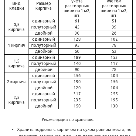
учёта
учётом
Вид
Размер
растворных
растворных
кладки
кирпича
швов на 1 м2,
швов на 1 м2,
шт.
шт.
одинарный
61
51
0,5
полуторный
45
39
кирпича
двойной
30
26
одинарный
128
102
1 кирпич
полуторный
95
78
двойной
60
52
одинарный
189
153
1,5
полуторный
140
117
кирпича
двойной
90
78
одинарный
256
204
2 кирпича
полуторный
190
156
двойной
120
104
одинарный
317
255
2,5
полуторный
235
195
кирпича
двойной
150
130
Рекомендации по хранению:
Хранить поддоны с кирпичом на сухом ровном месте, не