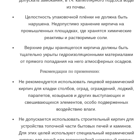
допускать замокания, в т.ч. капиллярного подсоса воды
из почвы.
Целостность упаковочной плёнки не должна быть
нарушена. Недопустимо хранение кирпича на
промышленных площадках, где хранятся химические
реактивы и растворимые соли.
Верхние ряды хранящегося кирпича должны быть
тщательно укрыты гидроизоляционными материалами
от прямого попадания на него атмосферных осадков.
Рекомендации по применению:
Не рекомендуется использовать лицевой керамический
кирпич для кладки столбов, оград, ограждений, лоджий,
парапетов, козырьков и других выступающих и
свешивающихся элементов, особо подверженных
воздействию влаги.
Не допускается использовать строительный кирпич для
устройства топочной части бытовых печей и каминов.
Для этих целей используют специальный керамический
кирпич для печей или термостойкий шамотный кирпич.