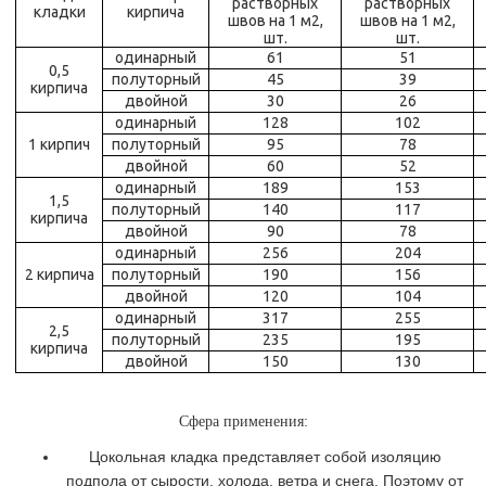
растворных
растворных
кладки
кирпича
швов на 1 м2,
швов на 1 м2,
шт.
шт.
одинарный
61
51
0,5
полуторный
45
39
кирпича
двойной
30
26
одинарный
128
102
1 кирпич
полуторный
95
78
двойной
60
52
одинарный
189
153
1,5
полуторный
140
117
кирпича
двойной
90
78
одинарный
256
204
2 кирпича
полуторный
190
156
двойной
120
104
одинарный
317
255
2,5
полуторный
235
195
кирпича
двойной
150
130
Сфера применения:
Цокольная кладка представляет собой изоляцию
подпола от сырости, холода, ветра и снега. Поэтому от