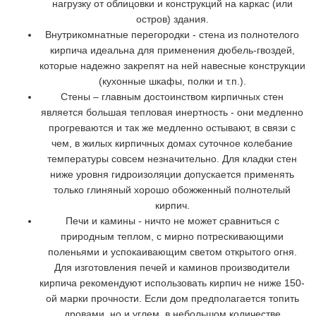
нагрузку от облицовки и конструкций на каркас (или
остров) здания.
Внутрикомнатные перегородки - стена из полнотелого
кирпича идеальна для применения дюбель-гвоздей,
которые надежно закрепят на ней навесные конструкции
(кухонные шкафы, полки и т.п.).
Стены – главным достоинством кирпичных стен
является большая тепловая инертность - они медленно
прогреваются и так же медленно остывают, в связи с
чем, в жилых кирпичных домах суточное колебание
температуры совсем незначительно. Для кладки стен
ниже уровня гидроизоляции допускается применять
только глиняный хорошо обожженный полнотелый
кирпич.
Печи и камины - ничто не может сравниться с
природным теплом, с мирно потрескивающими
поленьями и успокаивающим светом открытого огня.
Для изготовления печей и каминов производители
кирпича рекомендуют использовать кирпич не ниже 150-
ой марки прочности. Если дом предполагается топить
дровами, но и углем, в небольшом количестве